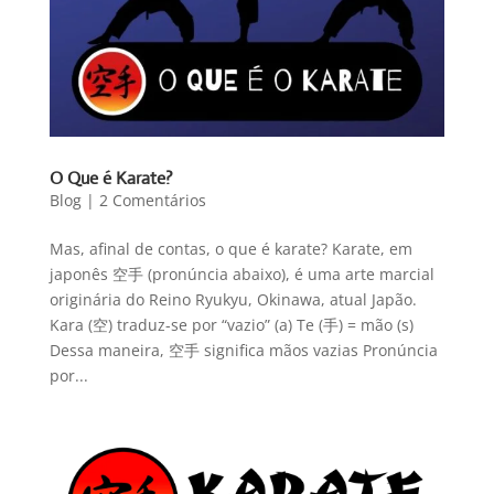
O Que é Karate?
Blog
|
2 Comentários
Mas, afinal de contas, o que é karate? Karate, em
japonês 空手 (pronúncia abaixo), é uma arte marcial
originária do Reino Ryukyu, Okinawa, atual Japão.
Kara (空) traduz-se por “vazio” (a) Te (手) = mão (s)
Dessa maneira, 空手 significa mãos vazias Pronúncia
por...